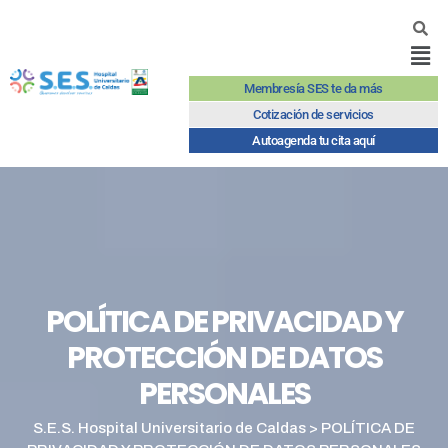
Membresía SES te da más
Cotización de servicios
Autoagenda tu cita aquí
POLÍTICA DE PRIVACIDAD Y
PROTECCIÓN DE DATOS
PERSONALES
S.E.S. Hospital Universitario de Caldas
>
POLÍTICA DE