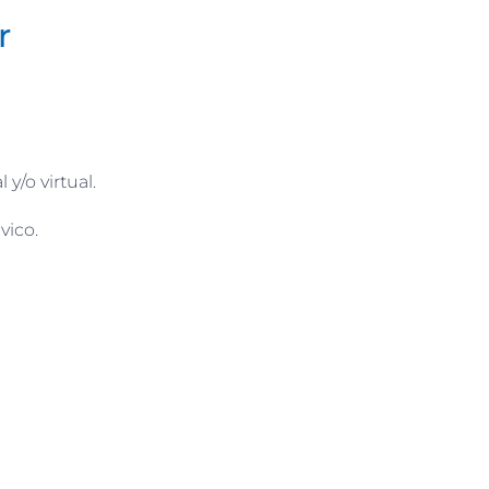
r
y/o virtual.
vico.