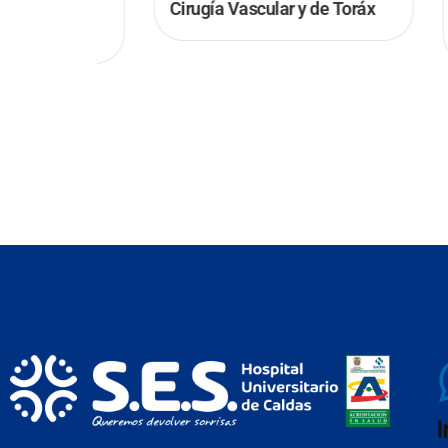
Alta
Cirugía Vascular y de Toráx
Cuid
Inte
I