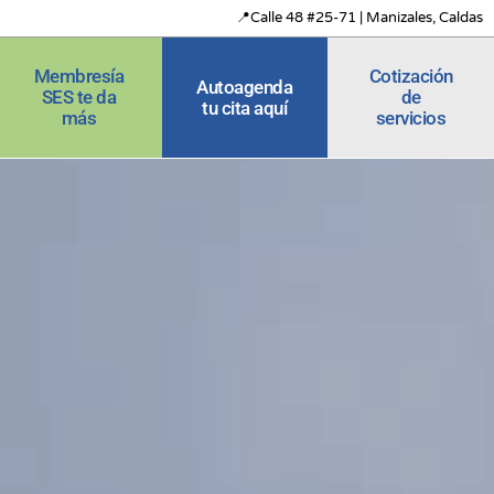
📍Calle 48 #25-71 | Manizales, Caldas
Membresía
Cotización
Autoagenda
SES te da
de
tu cita aquí
más
servicios