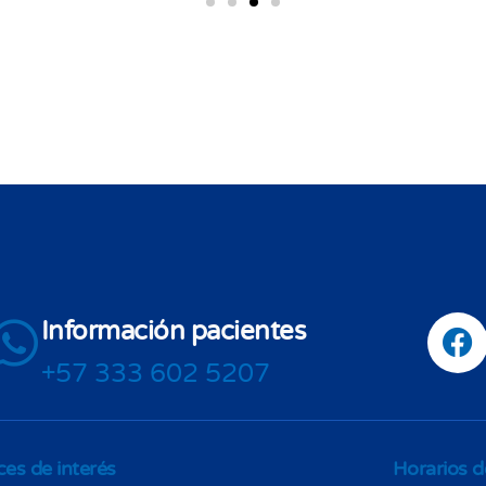
Información pacientes
+57 333 602 5207
ces de interés
Horarios d