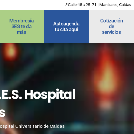
📍Calle 48 #25-71 | Manizales, Caldas
Membresía
Cotización
Autoagenda
SES te da
de
tu cita aquí
más
servicios
E.S. Hospital
s
ospital Universitario de Caldas