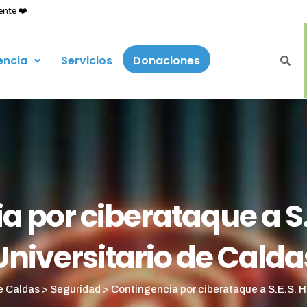
ente ❤️
encia
Servicios
Donaciones
 por ciberataque a S.
Universitario de Calda
de Caldas
>
Seguridad
>
Contingencia por ciberataque a S.E.S. H